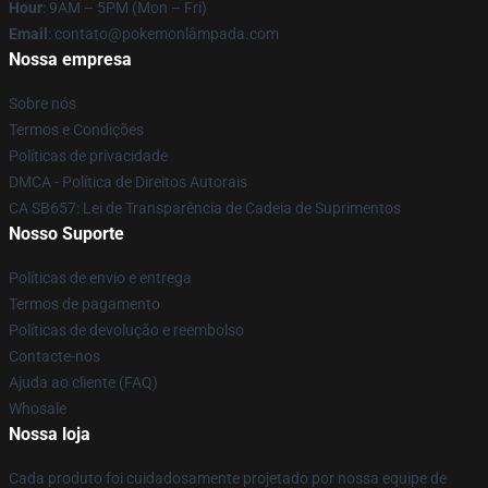
Hour
: 9AM – 5PM (Mon – Fri)
Email
: contato@pokemonlâmpada.com
Nossa empresa
Sobre nós
Termos e Condições
Políticas de privacidade
DMCA - Política de Direitos Autorais
CA SB657: Lei de Transparência de Cadeia de Suprimentos
Nosso Suporte
Políticas de envio e entrega
Termos de pagamento
Políticas de devolução e reembolso
Contacte-nos
Ajuda ao cliente (FAQ)
Whosale
Nossa loja
Cada produto foi cuidadosamente projetado por nossa equipe de