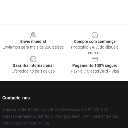
Footer
Envio mundial
Compre com confiança
Enviamos para mais de 200 países
Protegido 24/7, do clique à
entrega
Garantia internacional
Pagamento 100% seguro
Oferecido no país de uso
PayPal / MasterCard / Visa
Contacte-nos
A nossa sede
: 83601 Lyon St, São Francisco, CA 94123, EUA
O nosso armazém
: Distrito 2, Chang'an New Town, Dacheng Road,
Chuxiong City, Pequim, CN