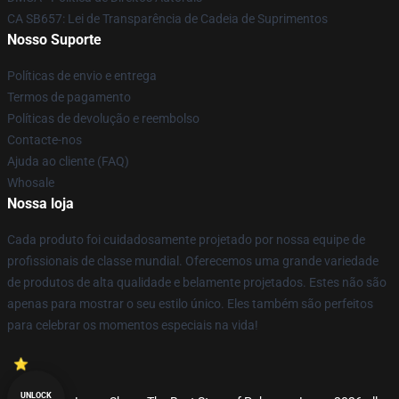
CA SB657: Lei de Transparência de Cadeia de Suprimentos
Nosso Suporte
Políticas de envio e entrega
Termos de pagamento
Políticas de devolução e reembolso
Contacte-nos
Ajuda ao cliente (FAQ)
Whosale
Nossa loja
Cada produto foi cuidadosamente projetado por nossa equipe de
profissionais de classe mundial. Oferecemos uma grande variedade
de produtos de alta qualidade e belamente projetados. Estes não são
apenas para mostrar o seu estilo único. Eles também são perfeitos
para celebrar os momentos especiais na vida!
UNLOCK