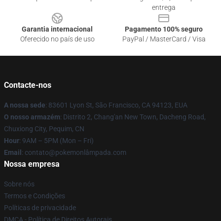
entrega
Garantia internacional
Pagamento 100% seguro
Oferecido no país de uso
PayPal / MasterCard / Visa
Contacte-nos
A nossa sede
: 83601 Lyon St, São Francisco, CA 94123, EUA
O nosso armazém
: Distrito 2, Chang'an New Town, Dacheng Road,
Chuxiong City, Pequim, CN
Hour
: 9AM – 5PM (Mon – Fri)
Email
: contato@pokemonlâmpada.com
Nossa empresa
Sobre nós
Termos e Condições
Políticas de privacidade
DMCA - Política de Direitos Autorais