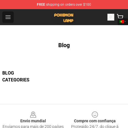
FREE
shipping on orders over $100
Pokemon Lamp Shop - The Best Store of Pokemon Lam
Open menu
Blog
BLOG
CATEGORIES
Footer
Envio mundial
Compre com confiança
Enviamos para mais de 200 países
Protegido 24/7, do clique à