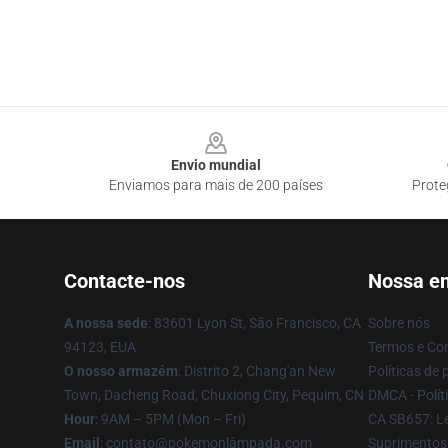
Footer
Envio mundial
Enviamos para mais de 200 países
Prote
Contacte-nos
Nossa e
A nossa sede
: 83601 Lyon St, São Francisco, CA
Sobre nós
94123, EUA
Termos e Co
O nosso armazém
: Distrito 2, Chang'an New
Políticas de 
Town, Dacheng Road, Chuxiong City, Pequim, CN
DMCA - Políti
Hour
: 9AM – 5PM (Mon – Fri)
CA SB657: Le
Email
: contato@pokemonlâmpada.com
Suprimentos