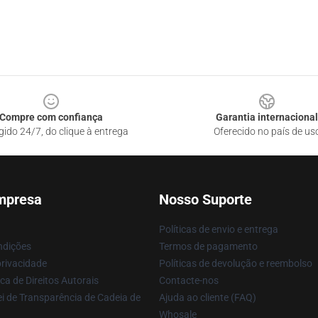
Compre com confiança
Garantia internacional
gido 24/7, do clique à entrega
Oferecido no país de us
mpresa
Nosso Suporte
Políticas de envio e entrega
ndições
Termos de pagamento
privacidade
Políticas de devolução e reembolso
ca de Direitos Autorais
Contacte-nos
i de Transparência de Cadeia de
Ajuda ao cliente (FAQ)
Whosale