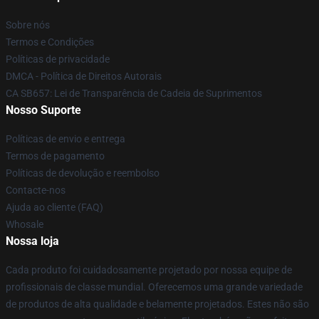
Sobre nós
Termos e Condições
Políticas de privacidade
DMCA - Política de Direitos Autorais
CA SB657: Lei de Transparência de Cadeia de Suprimentos
Nosso Suporte
Políticas de envio e entrega
Termos de pagamento
Políticas de devolução e reembolso
Contacte-nos
Ajuda ao cliente (FAQ)
Whosale
Nossa loja
Cada produto foi cuidadosamente projetado por nossa equipe de
profissionais de classe mundial. Oferecemos uma grande variedade
de produtos de alta qualidade e belamente projetados. Estes não são