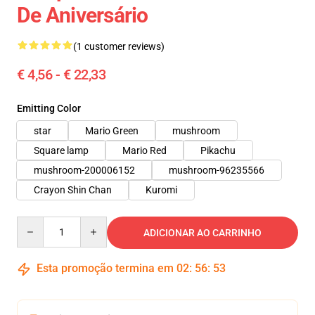
De Aniversário
(1 customer reviews)
€ 4,56 - € 22,33
Emitting Color
star
Mario Green
mushroom
Square lamp
Mario Red
Pikachu
mushroom-200006152
mushroom-96235566
Crayon Shin Chan
Kuromi
Quantity
ADICIONAR AO CARRINHO
Esta promoção termina em
02
:
56
:
51