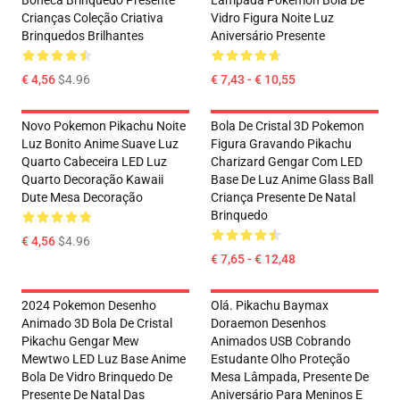
Boneca Brinquedo Presente
Lâmpada Pokemon Bola De
Crianças Coleção Criativa
Vidro Figura Noite Luz
Brinquedos Brilhantes
Aniversário Presente
€ 4,56
$4.96
€ 7,43 - € 10,55
Novo Pokemon Pikachu Noite
Bola De Cristal 3D Pokemon
Luz Bonito Anime Suave Luz
Figura Gravando Pikachu
Quarto Cabeceira LED Luz
Charizard Gengar Com LED
Quarto Decoração Kawaii
Base De Luz Anime Glass Ball
Dute Mesa Decoração
Criança Presente De Natal
Brinquedo
€ 4,56
$4.96
€ 7,65 - € 12,48
2024 Pokemon Desenho
Olá. Pikachu Baymax
Animado 3D Bola De Cristal
Doraemon Desenhos
Pikachu Gengar Mew
Animados USB Cobrando
Mewtwo LED Luz Base Anime
Estudante Olho Proteção
Bola De Vidro Brinquedo De
Mesa Lâmpada, Presente De
Presente De Natal Das
Aniversário Para Meninos E