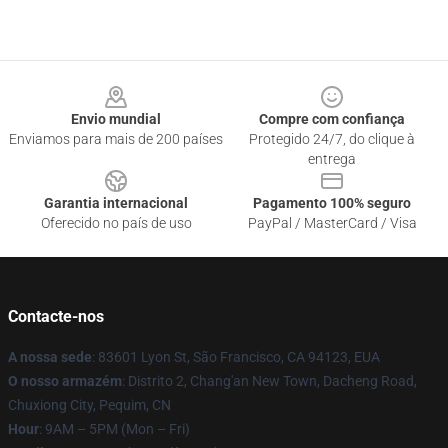
Footer
Envio mundial
Compre com confiança
Enviamos para mais de 200 países
Protegido 24/7, do clique à
entrega
Garantia internacional
Pagamento 100% seguro
Oferecido no país de uso
PayPal / MasterCard / Visa
Contacte-nos
A nossa sede
: 83601 Lyon St, São Francisco, CA 94123, EUA
O nosso armazém
: Distrito 2, Chang'an New Town, Dacheng Road,
Chuxiong City, Pequim, CN
Hour
: 9AM – 5PM (Mon – Fri)