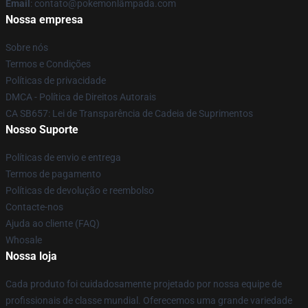
Email
: contato@pokemonlâmpada.com
Nossa empresa
Sobre nós
Termos e Condições
Políticas de privacidade
DMCA - Política de Direitos Autorais
CA SB657: Lei de Transparência de Cadeia de Suprimentos
Nosso Suporte
Políticas de envio e entrega
Termos de pagamento
Políticas de devolução e reembolso
Contacte-nos
Ajuda ao cliente (FAQ)
Whosale
Nossa loja
Cada produto foi cuidadosamente projetado por nossa equipe de
profissionais de classe mundial. Oferecemos uma grande variedade