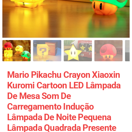
Mario Pikachu Crayon Xiaoxin
Kuromi Cartoon LED Lâmpada
De Mesa Som De
Carregamento Indução
Lâmpada De Noite Pequena
Lâmpada Quadrada Presente