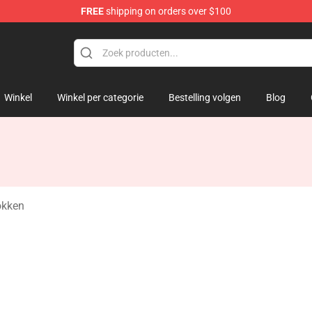
FREE
shipping on orders over $100
amp
Winkel
Winkel per categorie
Bestelling volgen
Blog
kken