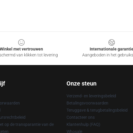
Winkel met vertrouwen
Internationale garanti
chermd van klikken tot levering
Aangeboden in het gebruik
jf
Onze steun
Verzend- en leveringsbeleid
oorwaarden
Betalingsvoorwaarden
d
Teruggave & terugbetalingsbeleid
rsrechtbeleid
Contacteer ons
t op de transparantie van de
Klantenhulp (FAQ)
keten
Whosale