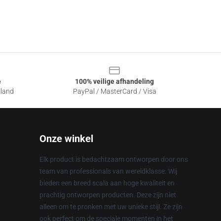
e
100% veilige afhandeling
sland
PayPal / MasterCard / Visa
Onze winkel
Elk product is bedachtzaam ontworpen door ons
team van professionals van wereldklasse. Wij
bieden een breed scala aan hoge kwaliteit en
prachtig ontworpen producten. Deze zijn niet
alleen om te pronken met uw unieke stijl. Ze zijn
ook perfect om de speciale momenten in het