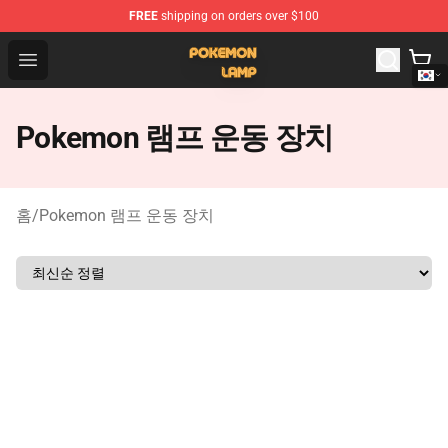
FREE
shipping on orders over $100
Pokemon Lamp Shop - The Best Store of Pokemon Lam
Open menu
Pokemon 램프 운동 장치
홈
/
Pokemon 램프 운동 장치