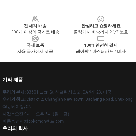
Footer
전 세계 배송
안심하고 쇼핑하세요
200개 이상의 국가로 배송
클릭에서 배송까지 24/7 보호
국제 보증
100% 안전한 결제
사용 국가에서 제공
페이팔 / 마스터카드 / 비자
기타 제품
우리의 본사
: 83601 Lyon St, 샌프란시스코, CA 94123, 미국
우리의 창고
: District 2, Chang'an New Town, Dacheng Road, Chuxiong
City, 베이징, CN
시간 :
: 오전 9시 ~ 오후 5시 (월 ~ 금)
이름 *
: 연락처pokemon램프.com
우리의 회사