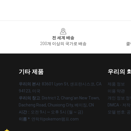
Footer
전 세계 배송
200개 이상의 국가로 배송
클
기타 제품
우리의 
우리의 본사
: 83601 Lyon St, 샌프란시스코, CA
제품 정보
94123, 미국
이용 약관
우리의 창고
: District 2, Chang'an New Town,
개인 정보 정
Dacheng Road, Chuxiong City, 베이징, CN
DMCA - 저
시간 :
: 오전 9시 ~ 오후 5시 (월 ~ 금)
모델 번호: 
이름 *
: 연락처pokemon램프.com