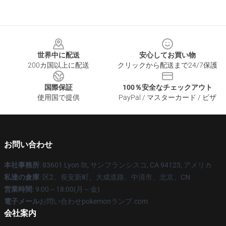
Footer
世界中に配送
安心してお買い物
200カ国以上に配送
クリックから配送まで24/7保護
国際保証
100％安全なチェックアウト
使用国で提供
PayPal / マスターカード / ビザ
お問い合わせ
本社事務所
: 83601 Lyon St, サンフランシスコ, CA 94123, アメリカ
私達の倉庫
: 区2、長安新町、大成道路、中清市、北京、CN
営業時間
: 9:00～18:00(月～金)
電子メール
お問い合わせpokemonランプ.com
会社案内