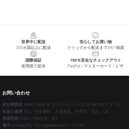
Footer
世界中に配送
安心してお買い物
200カ国以上に配送
クリックから配送まで24/7保護
国際保証
100％安全なチェックアウト
使用国で提供
PayPal / マスターカード / ビザ
お問い合わせ
本社事務所
: 83601 Lyon St, サンフランシスコ, CA 94123, アメリカ
私達の倉庫
: 区2、長安新町、大成道路、中清市、北京、CN
営業時間
: 9:00～18:00(月～金)
電子メール
お問い合わせpokemonランプ.com