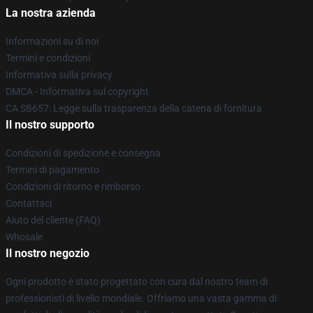
La nostra azienda
Informazioni su di noi
Termini e condizioni
Informativa sulla privacy
DMCA - Informativa sul copyright
CA SB657: Legge sulla trasparenza della catena di fornitura
Il nostro supporto
Condizioni di spedizione e consegna
Termini di pagamento
Condizioni di ritorno e rimborso
Contattaci
Aiuto del cliente (FAQ)
Whosale
Il nostro negozio
Ogni prodotto è stato progettato con cura dal nostro team di
professionisti di livello mondiale. Offriamo una vasta gamma di