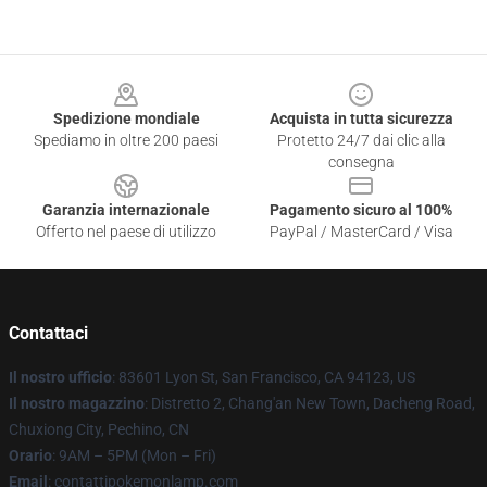
Footer
Spedizione mondiale
Acquista in tutta sicurezza
Spediamo in oltre 200 paesi
Protetto 24/7 dai clic alla
consegna
Garanzia internazionale
Pagamento sicuro al 100%
Offerto nel paese di utilizzo
PayPal / MasterCard / Visa
Contattaci
Il nostro ufficio
: 83601 Lyon St, San Francisco, CA 94123, US
Il nostro magazzino
: Distretto 2, Chang'an New Town, Dacheng Road,
Chuxiong City, Pechino, CN
Orario
: 9AM – 5PM (Mon – Fri)
Email
: contattipokemonlamp.com