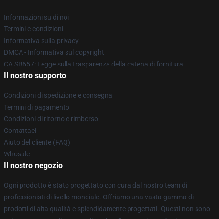
Informazioni su di noi
Termini e condizioni
Informativa sulla privacy
DMCA - Informativa sul copyright
CA SB657: Legge sulla trasparenza della catena di fornitura
Il nostro supporto
Condizioni di spedizione e consegna
Termini di pagamento
Condizioni di ritorno e rimborso
Contattaci
Aiuto del cliente (FAQ)
Whosale
Il nostro negozio
Ogni prodotto è stato progettato con cura dal nostro team di
professionisti di livello mondiale. Offriamo una vasta gamma di
prodotti di alta qualità e splendidamente progettati. Questi non sono