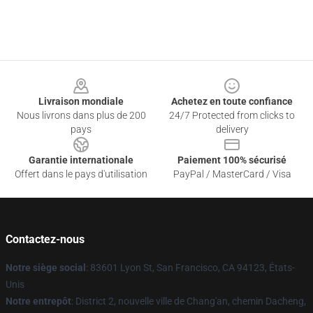
Footer
Livraison mondiale
Achetez en toute confiance
Nous livrons dans plus de 200
24/7 Protected from clicks to
pays
delivery
Garantie internationale
Paiement 100% sécurisé
Offert dans le pays d'utilisation
PayPal / MasterCard / Visa
Contactez-nous
Notre siège social
: 83601 Lyon St, San Francisco, CA 94123, États-
Unis
Notre entrepôt
: District 2, nouvelle ville de Chang'an, chemin Dacheng,