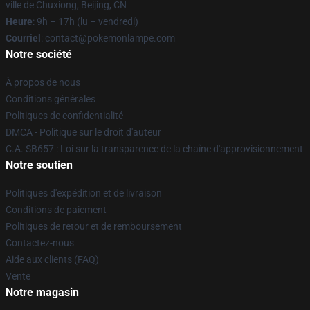
ville de Chuxiong, Beijing, CN
Heure
: 9h – 17h (lu – vendredi)
Courriel
: contact@pokemonlampe.com
Notre société
À propos de nous
Conditions générales
Politiques de confidentialité
DMCA - Politique sur le droit d'auteur
C.A. SB657 : Loi sur la transparence de la chaîne d'approvisionnement
Notre soutien
Politiques d'expédition et de livraison
Conditions de paiement
Politiques de retour et de remboursement
Contactez-nous
Aide aux clients (FAQ)
Vente
Notre magasin