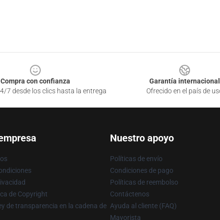
Compra con confianza
Garantía internacional
4/7 desde los clics hasta la entrega
Ofrecido en el país de us
 empresa
Nuestro apoyo
ros
Políticas de envío
ondiciones
Condiciones de pago
rivacidad
Políticas de reembolso
ica de Copyright
Contáctenos
y de transparencia en la cadena de
Ayuda al cliente (FAQ)
Mayorista