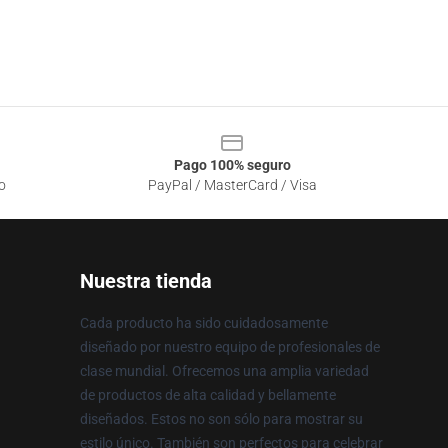
Pago 100% seguro
o
PayPal / MasterCard / Visa
Nuestra tienda
Cada producto ha sido cuidadosamente
diseñado por nuestro equipo de profesionales de
clase mundial. Ofrecemos una amplia variedad
de productos de alta calidad y bellamente
diseñados. Estos no son sólo para mostrar su
estilo único. También son perfectos para celebrar