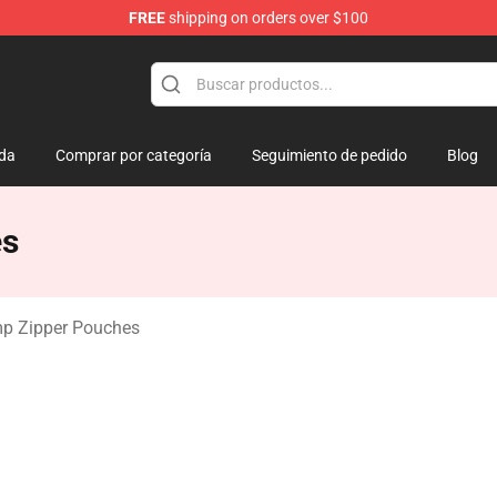
FREE
shipping on orders over $100
amp
da
Comprar por categoría
Seguimiento de pedido
Blog
es
p Zipper Pouches