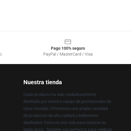
Pago 100% seguro
o
PayPal / MasterCard / Visa
Nuestra tienda
Cada producto ha sido cuidadosamente
diseñado por nuestro equipo de profesionales de
clase mundial. Ofrecemos una amplia variedad
de productos de alta calidad y bellamente
diseñados. Estos no son sólo para mostrar su
estilo único. También son perfectos para celebrar