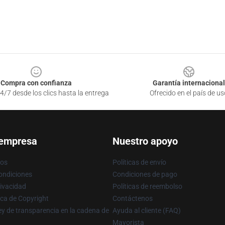
Compra con confianza
Garantía internacional
4/7 desde los clics hasta la entrega
Ofrecido en el país de us
 empresa
Nuestro apoyo
ros
Políticas de envío
ondiciones
Condiciones de pago
rivacidad
Políticas de reembolso
ica de Copyright
Contáctenos
y de transparencia en la cadena de
Ayuda al cliente (FAQ)
Mayorista