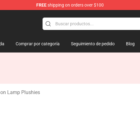
FREE
shipping on orders over $100
amp
da
Comprar por categoría
Seguimiento de pedido
Blog
on Lamp Plushies