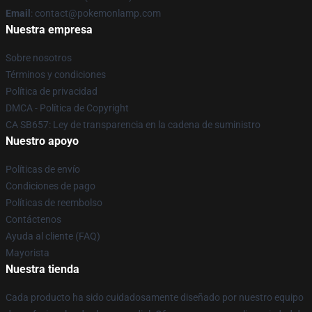
Email
: contact@pokemonlamp.com
Nuestra empresa
Sobre nosotros
Términos y condiciones
Política de privacidad
DMCA - Política de Copyright
CA SB657: Ley de transparencia en la cadena de suministro
Nuestro apoyo
Políticas de envío
Condiciones de pago
Políticas de reembolso
Contáctenos
Ayuda al cliente (FAQ)
Mayorista
Nuestra tienda
Cada producto ha sido cuidadosamente diseñado por nuestro equipo