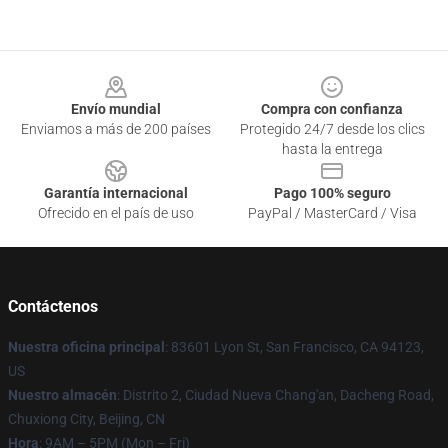
Footer
Envío mundial
Compra con confianza
Enviamos a más de 200 países
Protegido 24/7 desde los clics
hasta la entrega
Garantía internacional
Pago 100% seguro
Ofrecido en el país de uso
PayPal / MasterCard / Visa
Contáctenos
Nuestra oficina principal
: 83601 Lyon St, San Francisco, CA 94123,
US
Nuestro almacén
: Distrito 2, Ciudad Nueva Chang'an, Dacheng Road,
Chuxiong City, Beijing, CN
Hora
: 9AM – 5PM (Mon – Fri)