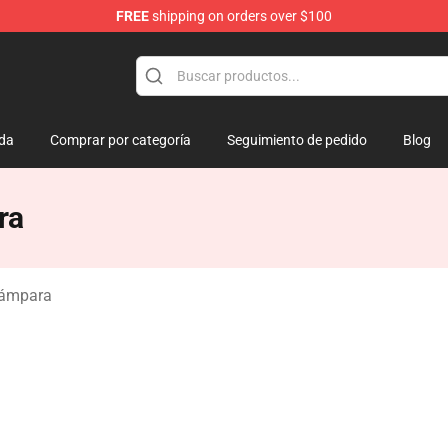
FREE
shipping on orders over $100
amp
da
Comprar por categoría
Seguimiento de pedido
Blog
ra
lámpara