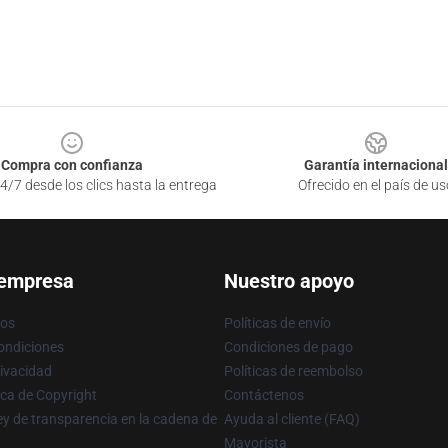
Compra con confianza
Garantía internacional
4/7 desde los clics hasta la entrega
Ofrecido en el país de us
 empresa
Nuestro apoyo
ros
Políticas de envío
ondiciones
Condiciones de pago
rivacidad
Políticas de reembolso
ica de Copyright
Contáctenos
y de transparencia en la cadena de
Ayuda al cliente (FAQ)
Mayorista