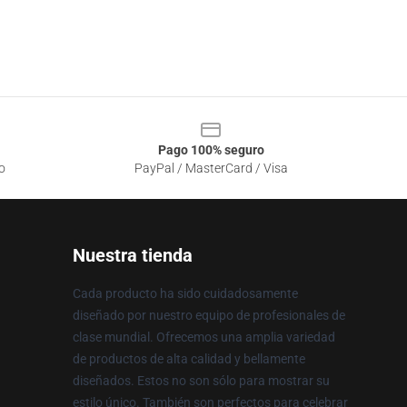
Pago 100% seguro
o
PayPal / MasterCard / Visa
Nuestra tienda
Cada producto ha sido cuidadosamente
diseñado por nuestro equipo de profesionales de
clase mundial. Ofrecemos una amplia variedad
de productos de alta calidad y bellamente
diseñados. Estos no son sólo para mostrar su
estilo único. También son perfectos para celebrar