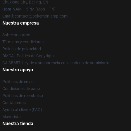
Chuxiong City, Beijing, CN
Hora
: 9AM – 5PM (Mon – Fri)
Email
: contact@pokemonlamp.com
Nuestra empresa
Sobre nosotros
Términos y condiciones
Política de privacidad
DMCA - Política de Copyright
CA SB657: Ley de transparencia en la cadena de suministro
Nuestro apoyo
Políticas de envío
Condiciones de pago
Políticas de reembolso
Contáctenos
Ayuda al cliente (FAQ)
Mayorista
Nuestra tienda