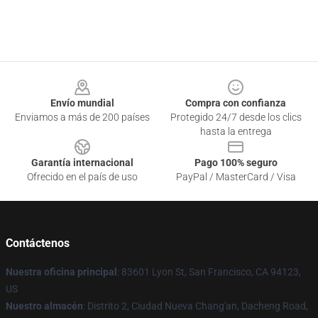
Footer
Envío mundial
Compra con confianza
Enviamos a más de 200 países
Protegido 24/7 desde los clics
hasta la entrega
Garantía internacional
Pago 100% seguro
Ofrecido en el país de uso
PayPal / MasterCard / Visa
Contáctenos
Nuestra oficina principal
: 83601 Lyon St, San Francisco, CA 94123,
US
Nuestro almacén
: Distrito 2, Ciudad Nueva Chang'an, Dacheng Road,