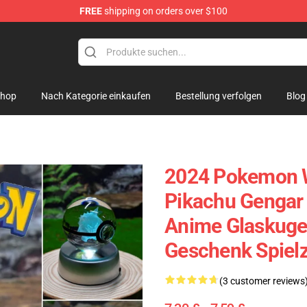
FREE
shipping on orders over $100
amp
hop
Nach Kategorie einkaufen
Bestellung verfolgen
Blog
2024 Pokemon W
Pikachu Gengar
Anime Glaskuge
Geschenk Spiel
(3 customer reviews