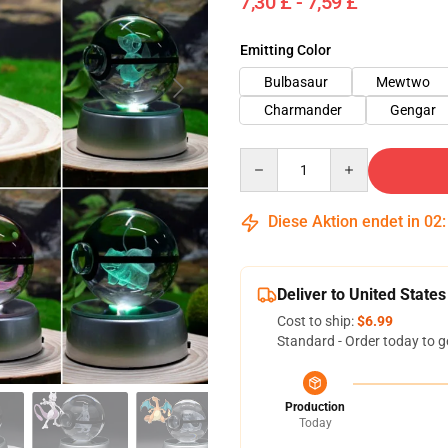
7,30 £ - 7,59 £
Emitting Color
Bulbasaur
Mewtwo
Charmander
Gengar
Quantity
Diese Aktion endet in
02
Deliver to United States
Cost to ship:
$6.99
Standard - Order today to g
Production
Today