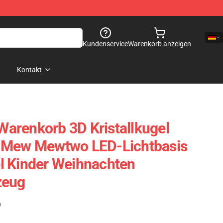
Kundenservice
Warenkorb anzeigen
Kontakt
arenkorb 3D Kristallkugel
 Mew Mewtwo LED-Lichtbasis
l Kinder Weihnachten
zeug
)