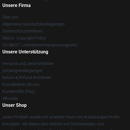
Unsere Firma
Über uns
Allgemeine Geschäftsbedingungen
Datenschutzrichtlinien
DMCA - Copyright Policy
CA SB657: Lieferkettentransparenzgesetz
Unsere Unterstützung
Versand und Lieferrichtlinien
Zahlungsbedingungen
Return & Refund Richtlinien
Kontaktieren Sie uns
Kundenhilfe (FAQ)
Whosale
Unser Shop
Jedes Produkt wurde von unserem Team von erstklassigen Profis
konzipiert. Wir bieten eine Vielzahl von hochwertigen und