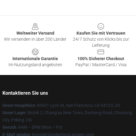
Footer
Weltweiter Versand
Kaufen Sie mit Vertrauen
Wir versenden in über 200 Länder
24/7 Schutz von Klicks bis zur
Lieferung
Internationale Garantie
100% Sicherer Checkout
Im Nutzungsland angeboten
PayPal / MasterCard / Visa
Kontaktieren Sie uns
Unser Hauptbüro
: 83601 Lyon St, San Francisco, CA 94123, US
Unser Lager
: Bezirk 2, Chang'an New Town, Dacheng Road, Chuxiong
City, Peking, CN
Geruch
: 9AM – 5PM (Mon – Fri)
E-Mail senden
: Kontakt@pokemonLampen.com