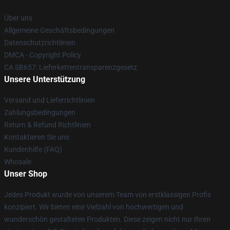
Über uns
Allgemeine Geschäftsbedingungen
Datenschutzrichtlinien
DMCA - Copyright Policy
CA SB657: Lieferkettentransparenzgesetz
Unsere Unterstützung
Versand und Lieferrichtlinien
Zahlungsbedingungen
Return & Refund Richtlinien
Kontaktieren Sie uns
Kundenhilfe (FAQ)
Whosale
Unser Shop
Jedes Produkt wurde von unserem Team von erstklassigen Profis
konzipiert. Wir bieten eine Vielzahl von hochwertigen und
wunderschön gestalteten Produkten. Diese zeigen nicht nur Ihren