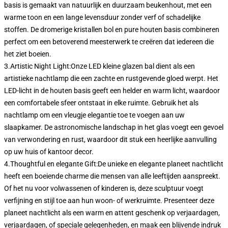
basis is gemaakt van natuurlijk en duurzaam beukenhout, met een
warme toon en een lange levensduur zonder verf of schadelijke
stoffen. De dromerige kristallen bol en pure houten basis combineren
perfect om een betoverend meesterwerk te creëren dat iedereen die
het ziet boeien.
3.Artistic Night Light:Onze LED kleine glazen bal dient als een
artistieke nachtlamp die een zachte en rustgevende gloed werpt. Het
LED-licht in de houten basis geeft een helder en warm licht, waardoor
een comfortabele sfeer ontstaat in elke ruimte. Gebruik het als
nachtlamp om een vleugje elegantie toe te voegen aan uw
slaapkamer. De astronomische landschap in het glas voegt een gevoel
van verwondering en rust, waardoor dit stuk een heerlijke aanvulling
op uw huis of kantoor decor.
4.Thoughtful en elegante Gift:De unieke en elegante planeet nachtlicht
heeft een boeiende charme die mensen van alle leeftijden aanspreekt.
Of het nu voor volwassenen of kinderen is, deze sculptuur voegt
verfijning en stijl toe aan hun woon- of werkruimte. Presenteer deze
planeet nachtlicht als een warm en attent geschenk op verjaardagen,
verjaardagen, of speciale gelegenheden, en maak een blijvende indruk