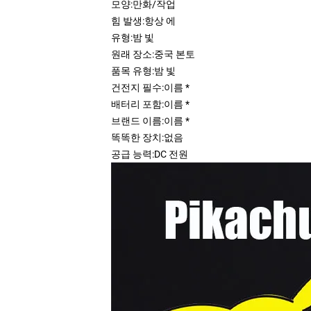
모양:
만화/작업
힘 발생:
항상 에
유형:
밤 빛
원래 장소:
중국 본토
품목 유형:
밤 빛
건전지 필수:
이름 *
배터리 포함:
이름 *
브랜드 이름:
이름 *
똑똑한 장치:
없음
공급 능력:
DC 전원