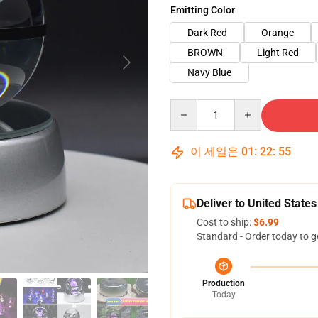
Emitting Color
Dark Red
Orange
BROWN
Light Red
Navy Blue
Quantity
이 세일은
01
:
22
:
53
Deliver to United States
Cost to ship:
$6.99
Standard - Order today to g
Production
Today