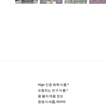
Hign 인증 화학:
이름 *
포함되는 전구:
이름 *
몸 물자:
제품 정보
증명서:
세륨, ROHS