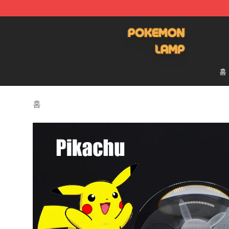
Pokemon Lamp Shop - The Best Store of Pokemon L
홈
홈